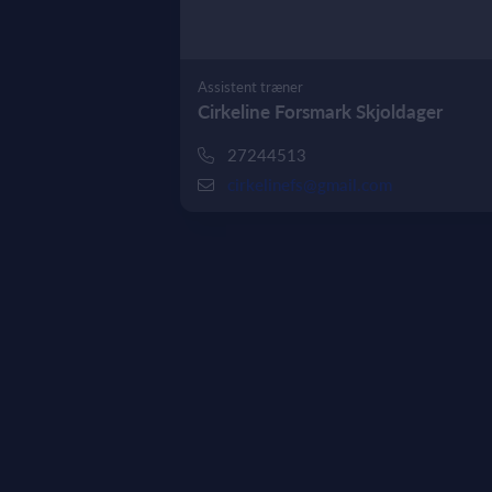
Assistent træner
Cirkeline Forsmark Skjoldager
27244513
cirkelinefs@gmail.com