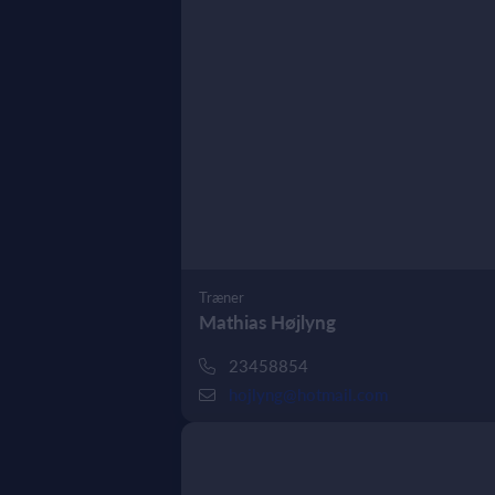
Træner
Mathias Højlyng
23458854
hojlyng@hotmail.com