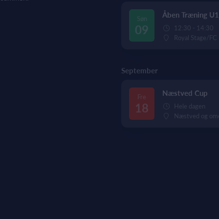
Åben Træning U1
Søn
09
12:30 - 14:30
Royal Stage/FC
September
Næstved Cup
Fre
18
Hele dagen
Næstved og om