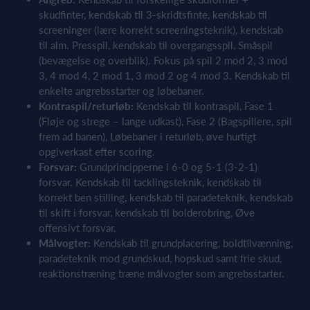
skudfinter, kendskab til 3-skridtsfinte, kendskab til
screeninger (lære korrekt screeningsteknik), kendskab
til alm. Presspil, kendskab til overgangsspil, Småspil
(bevægelse og overblik). Fokus på spil 2 mod 2, 3 mod
3, 4 mod 4, 2 mod 1, 3 mod 2 og 4 mod 3. Kendskab til
enkelte angrebsstarter og løbebaner.
Kontraspil/returløb:
Kendskab til kontraspil, Fase 1
(Fløje og strege – lange udkast), Fase 2 (Bagspillere, spil
frem ad banen), Løbebaner i returløb, øve hurtigt
opgiverkast efter scoring.
Forsvar:
Grundprincipperne i 6-0 og 5-1 (3-2-1)
forsvar. Kendskab til tacklingsteknik, kendskab til
korrekt ben stilling, kendskab til paradeteknik, kendskab
til skift i forsvar, kendskab til bolderobring, Øve
offensivt forsvar.
Målvogter:
Kendskab til grundplacering, boldtilvænning,
paradeteknik mod grundskud, hopskud samt frie skud,
reaktionstræning træne målvogter som angrebsstarter.