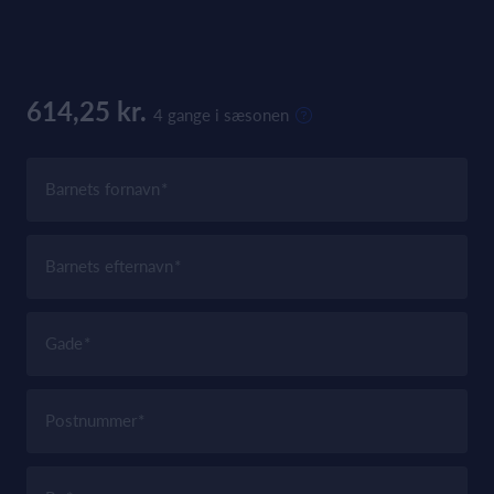
614,25 kr.
4 gange i sæsonen
Barnets fornavn
Barnets efternavn
Gade
Postnummer