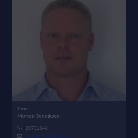
Træner
Morten Senniksen
20731846
morten@senniksen.dk