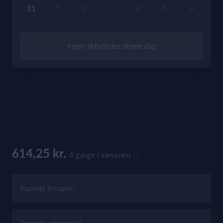
31
1
2
3
4
5
6
Ingen aktiviteter denne dag
614,25 kr.
4 gange i sæsonen
Barnets fornavn