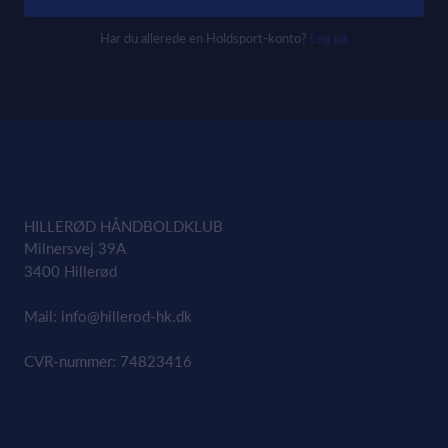
Har du allerede en Holdsport-konto?
Log på
HILLERØD HÅNDBOLDKLUB
Milnersvej 39A
3400 Hillerød
Mail:
info@hillerod-hk.dk
CVR-nummer: 74823416