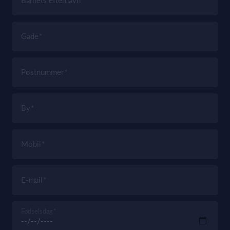
Barnets efternavn
Gade
Postnummer
By
Mobil
E-mail
Fødselsdag