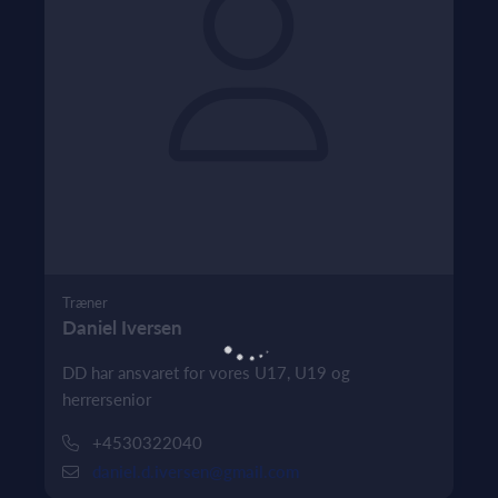
Træner
Daniel Iversen
DD har ansvaret for vores U17, U19 og
herrersenior
+4530322040
daniel.d.iversen@gmail.com