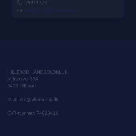
29411772
wilhjelm-6@hotmail.com
HILLERØD HÅNDBOLDKLUB
Milnersvej 39A
3400 Hillerød
Mail:
info@hillerod-hk.dk
CVR-nummer: 74823416