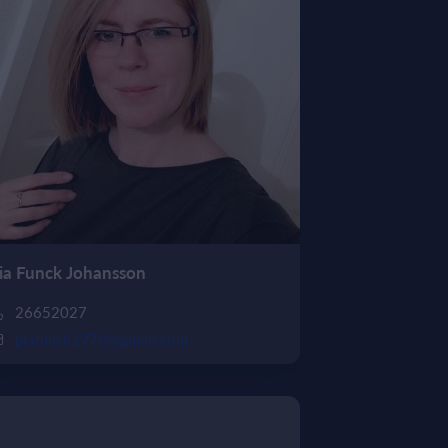
ia Funck Johansson
26652027
piafunck1976@gmail.com