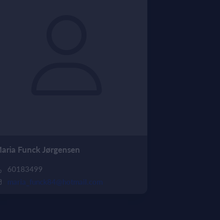
aria Funck Jørgensen
60183499
maria_funck84@hotmail.com