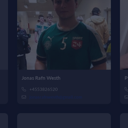
Jonas Rafn Westh
P
+4553826520
jonasrafnwesth@gmail.com