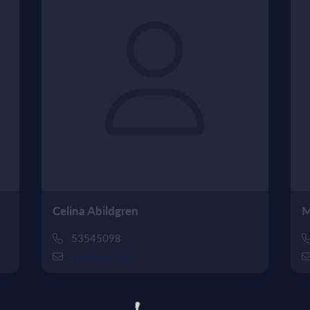
Celina Abildgren
M
53545098
cma@os1.dk