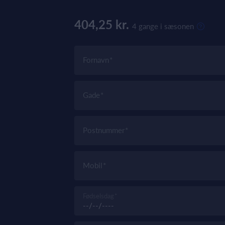
404,25 kr.
4 gange i sæsonen
Fornavn
Gade
Postnummer
Mobil
Fødselsdag