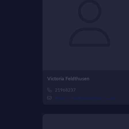
Victoria Feldthusen
21968237
Victoria.feldthusen@gmail.com