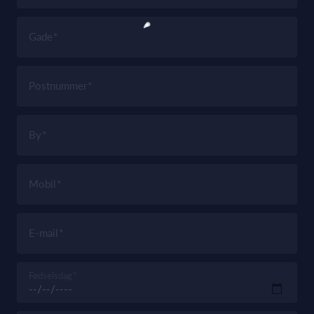
Gade
Postnummer
By
Mobil
E-mail
Fødselsdag