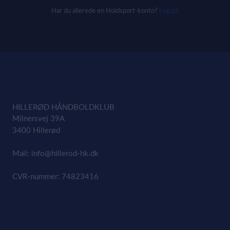
Har du allerede en Holdsport-konto?
Log på
HILLERØD HÅNDBOLDKLUB
Milnersvej 39A
3400 Hillerød
Mail:
info@hillerod-hk.dk
CVR-nummer: 74823416